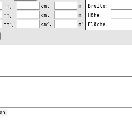
mm,
cm,
m
Breite:
mm,
cm,
m
Höhe:
2
2
2
mm
,
cm
,
m
Fläche: