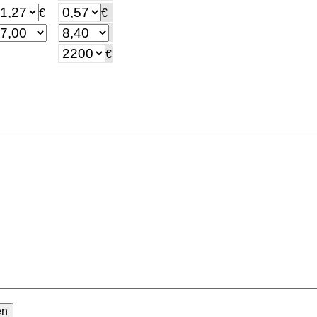
€
€
€